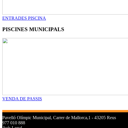
ENTRADES PISCINA
PISCINES MUNICIPALS
VENDA DE PASSIS
Pavelló Olímpic Municipal, Carrer de Mallorca,1 - 43205 Reus
977 010 888
Avís Legal